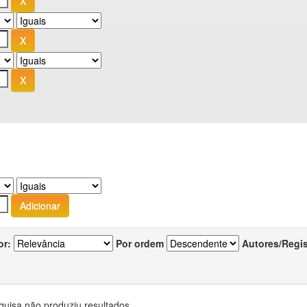
or:
Por ordem
Autores/Regi
quisa não produziu resultados.