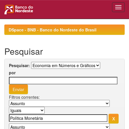
Skip
navigation
DSpace - BNB - Banco do Nordeste do Brasil
Pesquisar
Pesquisar:
por
Filtros correntes: