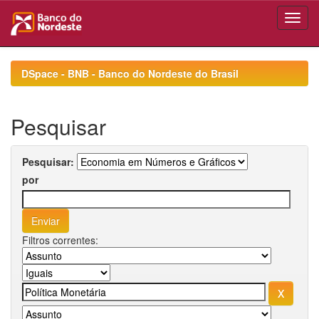
Skip
navigation
DSpace - BNB - Banco do Nordeste do Brasil
Pesquisar
Pesquisar:
por
Filtros correntes: