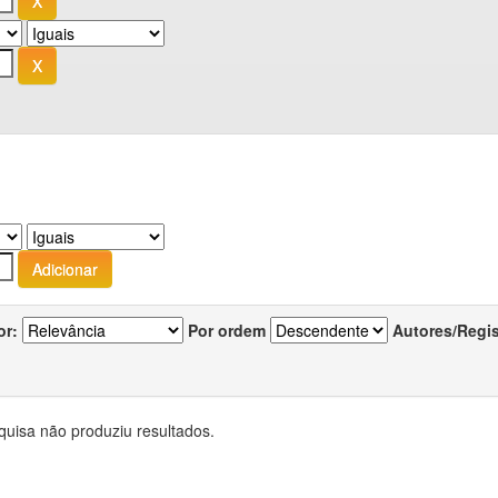
or:
Por ordem
Autores/Regi
quisa não produziu resultados.