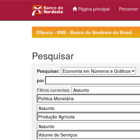
Página principal
Percorrer
Skip
navigation
DSpace - BNB - Banco do Nordeste do Brasil
Pesquisar
Pesquisar:
por
Filtros correntes: