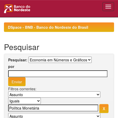
Skip
navigation
DSpace - BNB - Banco do Nordeste do Brasil
Pesquisar
Pesquisar:
por
Filtros correntes: