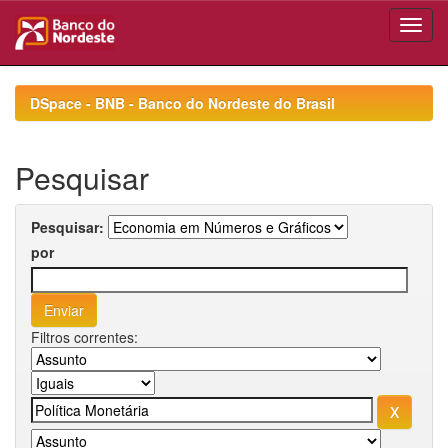
Skip
navigation
DSpace - BNB - Banco do Nordeste do Brasil
Pesquisar
Pesquisar:
por
Filtros correntes: