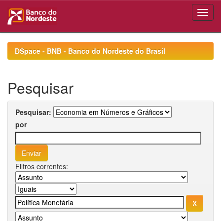
Skip
navigation
DSpace - BNB - Banco do Nordeste do Brasil
Pesquisar
Pesquisar:
por
Filtros correntes: