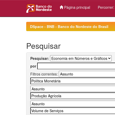
Página principal
Percorrer
Skip
navigation
DSpace - BNB - Banco do Nordeste do Brasil
Pesquisar
Pesquisar:
por
Filtros correntes: