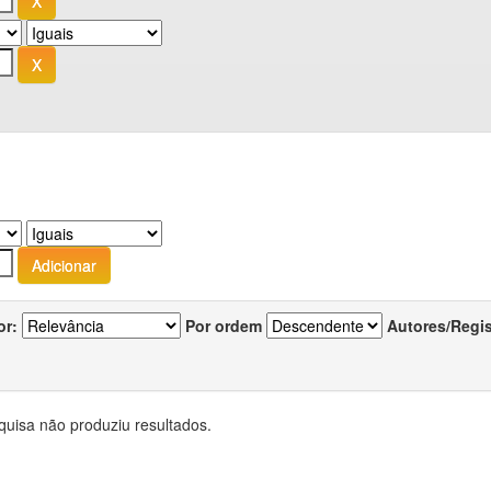
or:
Por ordem
Autores/Regi
quisa não produziu resultados.