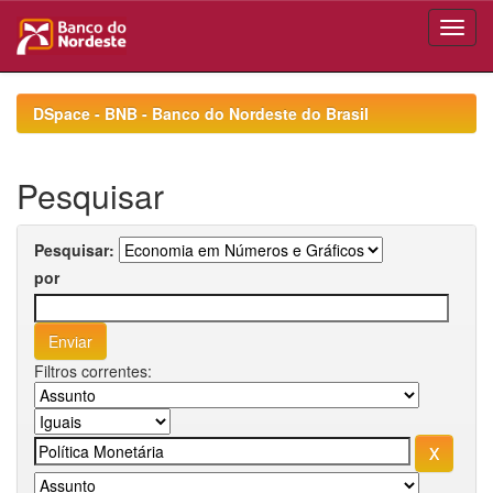
Skip
navigation
DSpace - BNB - Banco do Nordeste do Brasil
Pesquisar
Pesquisar:
por
Filtros correntes: