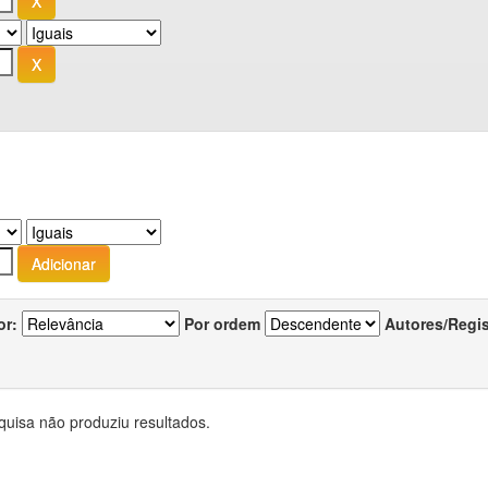
or:
Por ordem
Autores/Regi
quisa não produziu resultados.