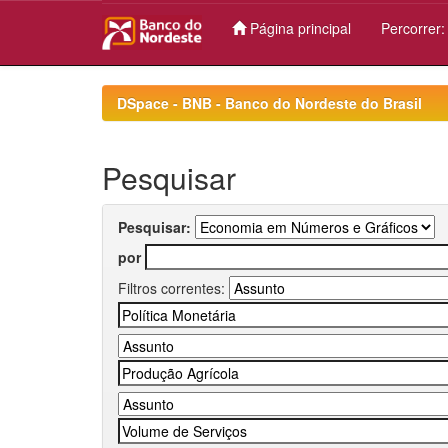
Página principal
Percorrer
Skip
navigation
DSpace - BNB - Banco do Nordeste do Brasil
Pesquisar
Pesquisar:
por
Filtros correntes: