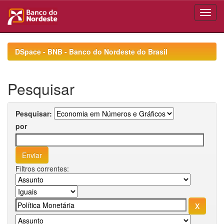
Skip
navigation
DSpace - BNB - Banco do Nordeste do Brasil
Pesquisar
Pesquisar:
por
Filtros correntes: