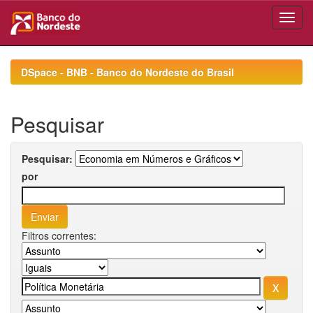
Skip
navigation
DSpace - BNB - Banco do Nordeste do Brasil
Pesquisar
Pesquisar:
por
Filtros correntes: