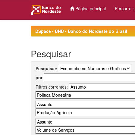
Página principal
Percorrer
Skip
navigation
DSpace - BNB - Banco do Nordeste do Brasil
Pesquisar
Pesquisar:
por
Filtros correntes: