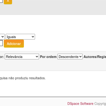
or:
Por ordem
Autores/Regi
quisa não produziu resultados.
DSpace Software
Copyrig