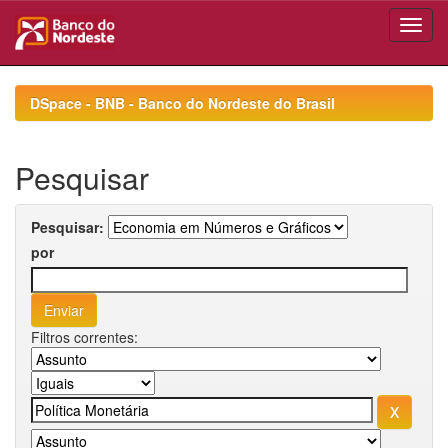
Skip
navigation
DSpace - BNB - Banco do Nordeste do Brasil
Pesquisar
Pesquisar:
por
Filtros correntes: