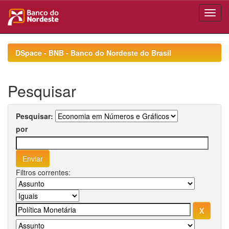
Skip
navigation
DSpace - BNB - Banco do Nordeste do Brasil
Pesquisar
Pesquisar:
por
Filtros correntes: