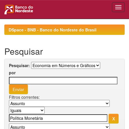
Skip
navigation
DSpace - BNB - Banco do Nordeste do Brasil
Pesquisar
Pesquisar:
por
Filtros correntes: