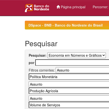
Página principal
Percorrer
Skip
navigation
DSpace - BNB - Banco do Nordeste do Brasil
Pesquisar
Pesquisar:
por
Filtros correntes: