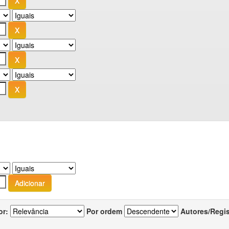
or:
Por ordem
Autores/Regi