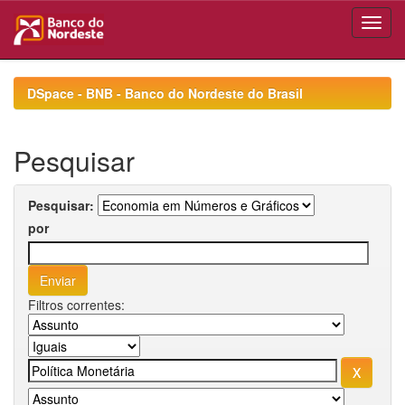
Skip
navigation
DSpace - BNB - Banco do Nordeste do Brasil
Pesquisar
Pesquisar:
por
Filtros correntes: