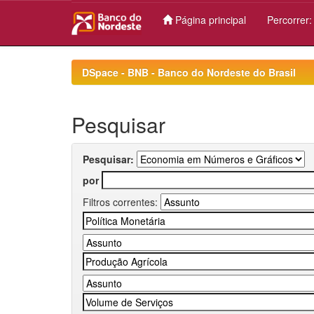
Página principal
Percorrer
Skip
navigation
DSpace - BNB - Banco do Nordeste do Brasil
Pesquisar
Pesquisar:
por
Filtros correntes: