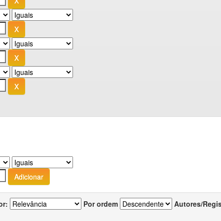
or:
Por ordem
Autores/Regi