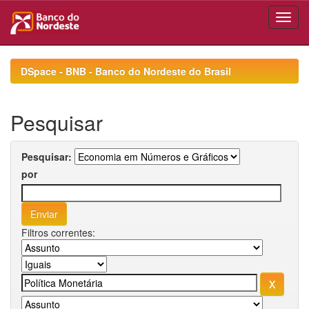
Skip
navigation
DSpace - BNB - Banco do Nordeste do Brasil
Pesquisar
Pesquisar:
por
Filtros correntes: