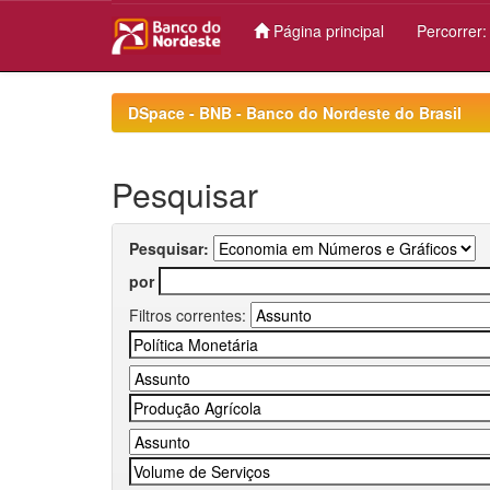
Página principal
Percorrer
Skip
navigation
DSpace - BNB - Banco do Nordeste do Brasil
Pesquisar
Pesquisar:
por
Filtros correntes: