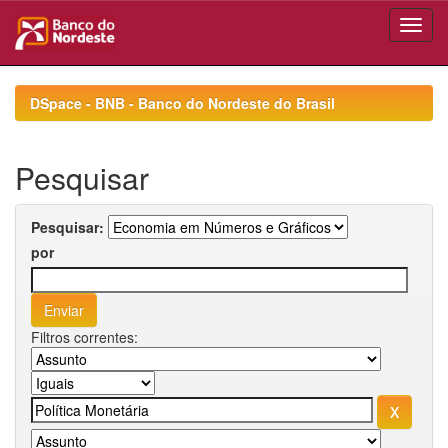
Skip
navigation
DSpace - BNB - Banco do Nordeste do Brasil
Pesquisar
Pesquisar:
por
Filtros correntes: