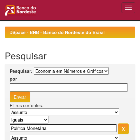
Skip
navigation
DSpace - BNB - Banco do Nordeste do Brasil
Pesquisar
Pesquisar:
por
Filtros correntes: