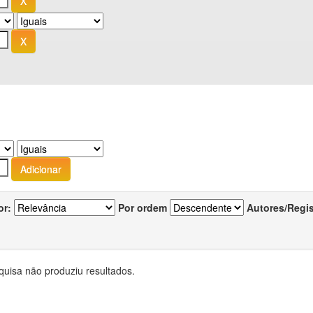
or:
Por ordem
Autores/Regi
quisa não produziu resultados.