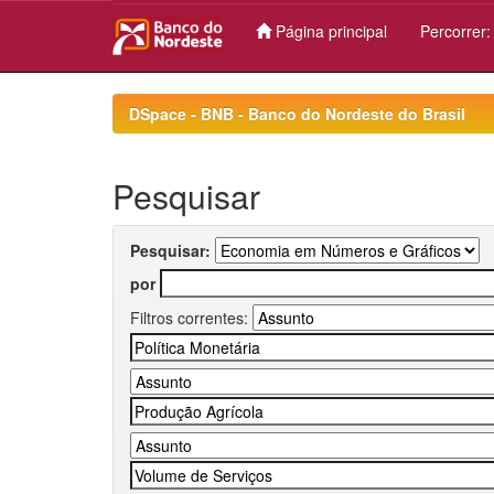
Página principal
Percorrer
Skip
navigation
DSpace - BNB - Banco do Nordeste do Brasil
Pesquisar
Pesquisar:
por
Filtros correntes: