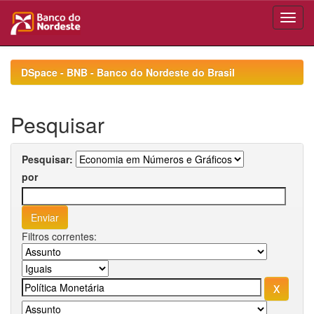
Skip
navigation
DSpace - BNB - Banco do Nordeste do Brasil
Pesquisar
Pesquisar:
por
Filtros correntes: