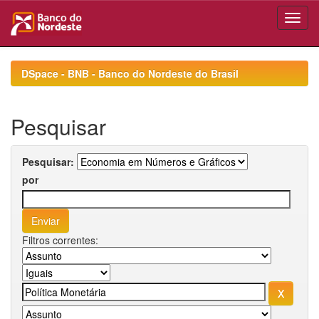
Skip
navigation
DSpace - BNB - Banco do Nordeste do Brasil
Pesquisar
Pesquisar:
por
Filtros correntes: