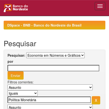
Skip
navigation
DSpace - BNB - Banco do Nordeste do Brasil
Pesquisar
Pesquisar:
por
Filtros correntes: