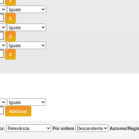
or:
Por ordem
Autores/Regi