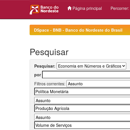
Página principal
Percorrer
Skip
navigation
DSpace - BNB - Banco do Nordeste do Brasil
Pesquisar
Pesquisar:
por
Filtros correntes: