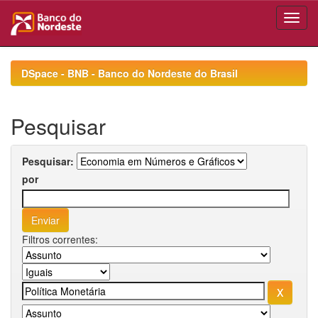
Skip
navigation
DSpace - BNB - Banco do Nordeste do Brasil
Pesquisar
Pesquisar:
por
Filtros correntes: