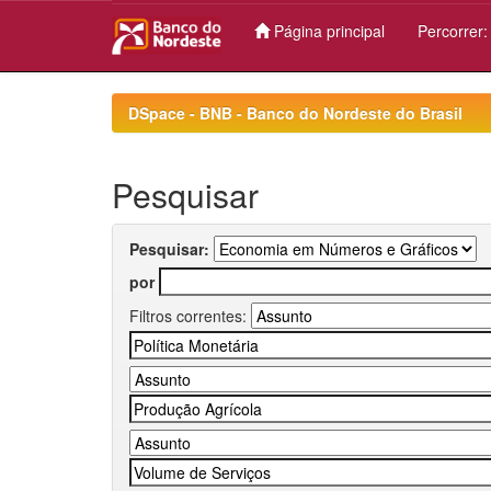
Página principal
Percorrer
Skip
navigation
DSpace - BNB - Banco do Nordeste do Brasil
Pesquisar
Pesquisar:
por
Filtros correntes: