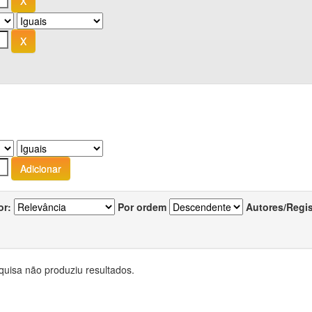
or:
Por ordem
Autores/Regi
quisa não produziu resultados.