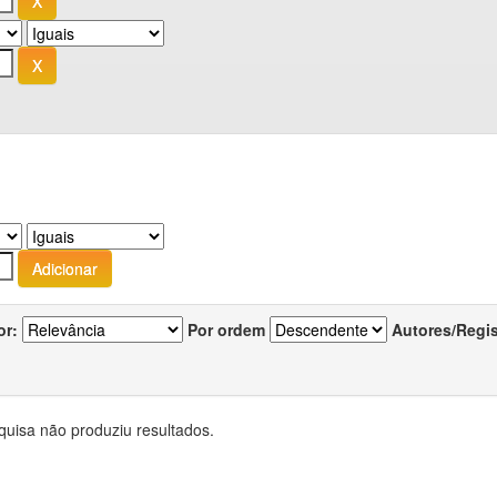
or:
Por ordem
Autores/Regi
quisa não produziu resultados.