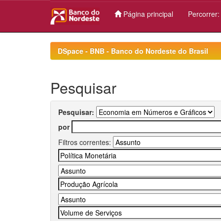
Página principal
Percorrer
Skip
navigation
DSpace - BNB - Banco do Nordeste do Brasil
Pesquisar
Pesquisar:
por
Filtros correntes: