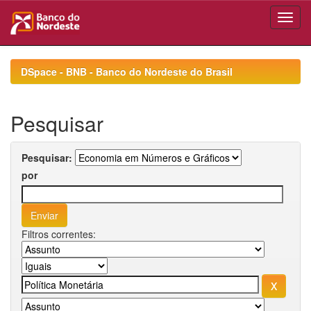
Skip
navigation
DSpace - BNB - Banco do Nordeste do Brasil
Pesquisar
Pesquisar:
por
Filtros correntes: