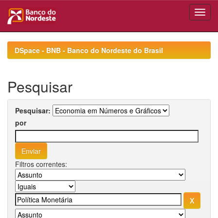
Skip
navigation
DSpace - BNB - Banco do Nordeste do Brasil
Pesquisar
Pesquisar:
por
Filtros correntes: