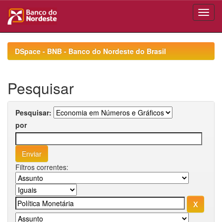
Skip
navigation
DSpace - BNB - Banco do Nordeste do Brasil
Pesquisar
Pesquisar:
por
Filtros correntes: