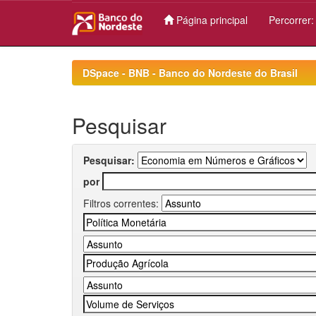
Página principal
Percorrer
Skip
navigation
DSpace - BNB - Banco do Nordeste do Brasil
Pesquisar
Pesquisar:
por
Filtros correntes: