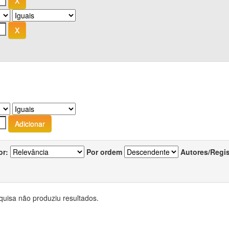
or:
Por ordem
Autores/Regi
quisa não produziu resultados.