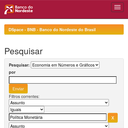
Skip
navigation
DSpace - BNB - Banco do Nordeste do Brasil
Pesquisar
Pesquisar:
por
Filtros correntes: