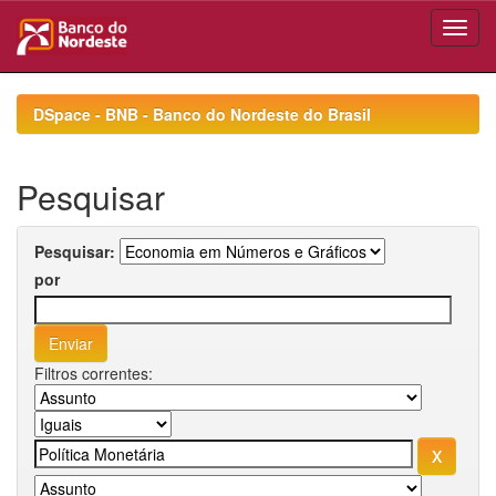
Skip
navigation
DSpace - BNB - Banco do Nordeste do Brasil
Pesquisar
Pesquisar:
por
Filtros correntes: