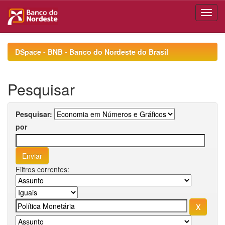
Skip
navigation
DSpace - BNB - Banco do Nordeste do Brasil
Pesquisar
Pesquisar:
por
Filtros correntes: