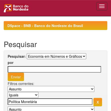
Skip
navigation
DSpace - BNB - Banco do Nordeste do Brasil
Pesquisar
Pesquisar:
por
Filtros correntes: