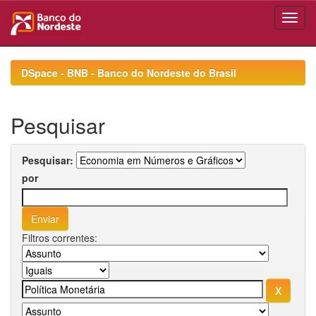
Skip
navigation
DSpace - BNB - Banco do Nordeste do Brasil
Pesquisar
Pesquisar:
por
Filtros correntes: