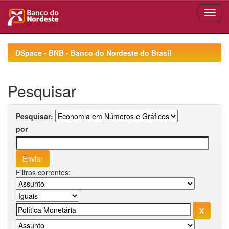
Skip
navigation
DSpace - BNB - Banco do Nordeste do Brasil
Pesquisar
Pesquisar:
por
Filtros correntes: