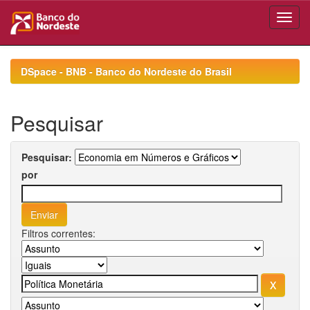
Skip
navigation
DSpace - BNB - Banco do Nordeste do Brasil
Pesquisar
Pesquisar:
por
Filtros correntes: