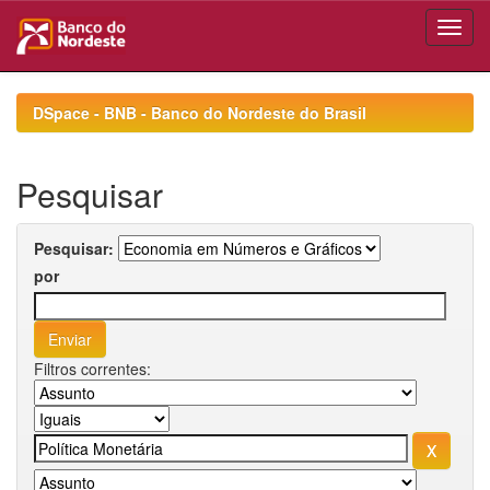
Skip
navigation
DSpace - BNB - Banco do Nordeste do Brasil
Pesquisar
Pesquisar:
por
Filtros correntes: