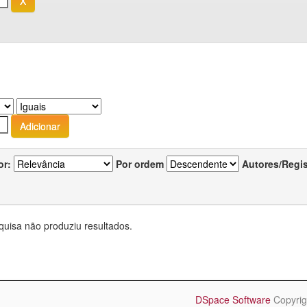
or:
Por ordem
Autores/Regi
quisa não produziu resultados.
DSpace Software
Copyrig