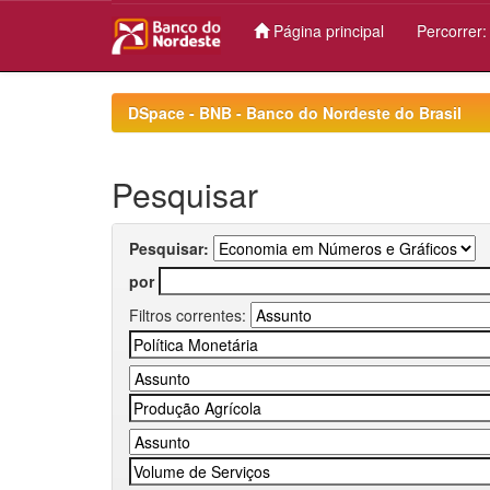
Página principal
Percorrer
Skip
navigation
DSpace - BNB - Banco do Nordeste do Brasil
Pesquisar
Pesquisar:
por
Filtros correntes: