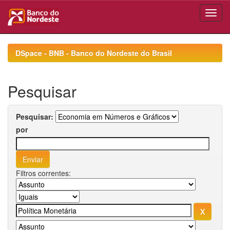
Skip
navigation
DSpace - BNB - Banco do Nordeste do Brasil
Pesquisar
Pesquisar:
por
Filtros correntes: