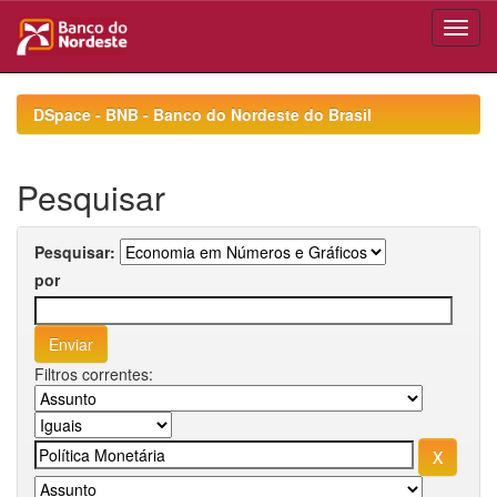
Skip
navigation
DSpace - BNB - Banco do Nordeste do Brasil
Pesquisar
Pesquisar:
por
Filtros correntes: