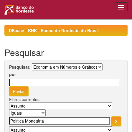
Skip
navigation
DSpace - BNB - Banco do Nordeste do Brasil
Pesquisar
Pesquisar:
por
Filtros correntes: