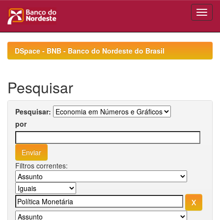
Skip
navigation
DSpace - BNB - Banco do Nordeste do Brasil
Pesquisar
Pesquisar:
por
Filtros correntes: