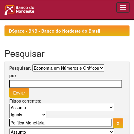
Skip
navigation
DSpace - BNB - Banco do Nordeste do Brasil
Pesquisar
Pesquisar:
por
Filtros correntes: